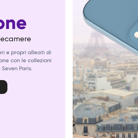
one
telecamere
i e propri alleati di
one con le collezioni
 Seven Paris.