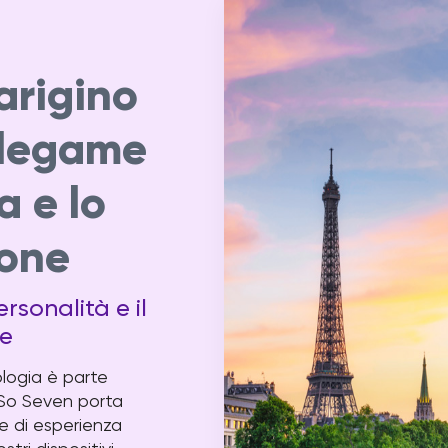
arigino
 legame
a e lo
one
rsonalità e il
le
ologia è parte
, So Seven porta
 e di esperienza